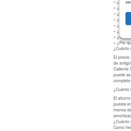
» ¿Cuánto
afe
» ¿Cuánto
» ¿Cuánt
» ¿Cuánt
» ¿Necesi
» ¿Son mu
» ¿Cuánt
» ¿Por qu
¿Cuánto 
El precio
de antigü
Caliente 
puede ser
completo 
¿Cuánto 
El ahorro
puesta e
menos de 
amortizac
¿Cuánto 
Como hem