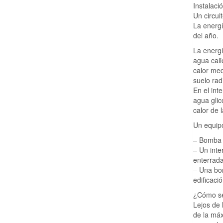
Instalaci
Un circui
La energí
del año.
La energí
agua cali
calor med
suelo rad
En el int
agua glic
calor de l
Un equipo
– Bomba g
– Un inte
enterrada
– Una bom
edificaci
¿Cómo se
Lejos de 
de la máx