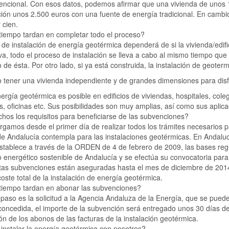
encional. Con esos datos, podemos afirmar que una vivienda de unos
ción unos 2.500 euros con una fuente de energía tradicional. En cambi
 cien.
tiempo tardan en completar todo el proceso?
 de instalación de energía geotérmica dependerá de si la vivienda/edifi
a, todo el proceso de instalación se lleva a cabo al mismo tiempo que la
o de ésta. Por otro lado, si ya está construida, la instalación de geoterm
 tener una vivienda independiente y de grandes dimensiones para disf
ergía geotérmica es posible en edificios de viviendas, hospitales, coleg
s, oficinas etc. Sus posibilidades son muy amplias, así como sus aplica
os los requisitos para beneficiarse de las subvenciones?
gamos desde el primer día de realizar todos los trámites necesarios pa
de Andalucía contempla para las instalaciones geotérmicas. En Andalu
stablece a través de la ORDEN de 4 de febrero de 2009, las bases reg
o energético sostenible de Andalucía y se efectúa su convocatoria par
tas subvenciones están aseguradas hasta el mes de diciembre de 2014
oste total de la instalación de energía geotérmica.
tiempo tardan en abonar las subvenciones?
 paso es la solicitud a la Agencia Andaluza de la Energía, que se puede
oncedida, el importe de la subvención será entregado unos 30 días de
ción de los abonos de las facturas de la instalación geotérmica.
instalar la energía geotérmica con nosotros?