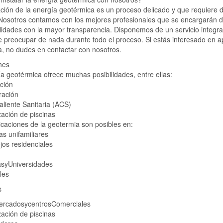
ación de la energía geotérmica es un proceso delicado y que requiere de
Nosotros contamos con los mejores profesionales que se encargarán de 
ilidades con la mayor transparencia. Disponemos de un servicio integra
 preocupar de nada durante todo el proceso. Si estás interesado en a
, no dudes en contactar con nosotros.
nes
a geotérmica ofrece muchas posibilidades, entre ellas:
ción
ración
liente Sanitaria (ACS)
zación de piscinas
icaciones de la geotermia son posibles en:
as unifamiliares
os residenciales
asyUniversidades
les
s
ercadosycentrosComerciales
zación de piscinas