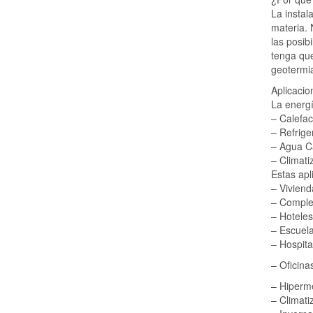
La instal
materia. 
las posib
tenga que
geotermia
Aplicacio
La energí
– Calefac
– Refrige
– Agua Ca
– Climati
Estas apl
– Viviend
– Complej
– Hoteles
– Escuel
– Hospita
– Oficina
– Hiperm
– Climati