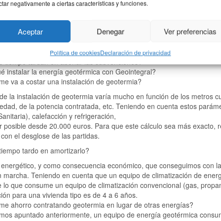
 me va a costar una instalación de geotermia?
ctar negativamente a ciertas características y funciones.
 tiempo tardo en amortizarlo?
o me ahorro contratando geotermia en lugar de otras energías?
Aceptar
Denegar
Ver preferencias
o tiempo tardan en completar todo el proceso?
to tener una vivienda independiente y de grandes dimensiones para di
chos los requisitos para beneficiarse de las subvenciones?
Política de cookies
Declaración de privacidad
o tiempo tardan en abonar las subvenciones?
é instalar la energía geotérmica con Geointegral?
me va a costar una instalación de geotermia?
 de la instalación de geotermia varía mucho en función de los metros 
edad, de la potencia contratada, etc. Teniendo en cuenta estos parám
Sanitaria), calefacción y refrigeración,
 posible desde 20.000 euros. Para que este cálculo sea más exacto, r
con el desglose de las partidas.
tiempo tardo en amortizarlo?
 energético, y como consecuencia económico, que conseguimos con la 
n marcha. Teniendo en cuenta que un equipo de climatización de ener
lo que consume un equipo de climatización convencional (gas, propano,
ión para una vivienda tipo es de 4 a 6 años.
me ahorro contratando geotermia en lugar de otras energías?
os apuntado anteriormente, un equipo de energía geotérmica consu