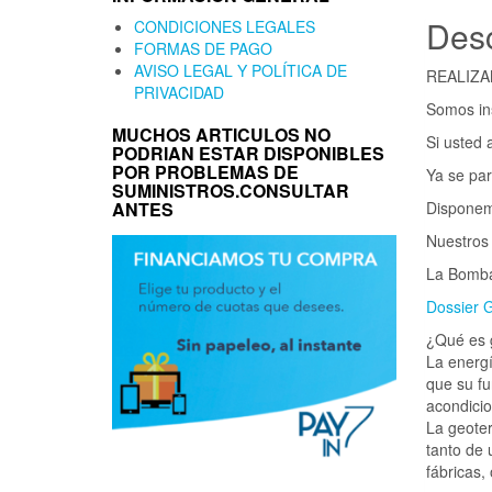
Desc
CONDICIONES LEGALES
FORMAS DE PAGO
AVISO LEGAL Y POLÍTICA DE
REALIZ
PRIVACIDAD
Somos in
MUCHOS ARTICULOS NO
Si usted 
PODRIAN ESTAR DISPONIBLES
POR PROBLEMAS DE
Ya se par
SUMINISTROS.CONSULTAR
ANTES
Disponem
Nuestros
La Bomba
Dossier 
¿Qué es 
La energí
que su fu
acondicio
La geoter
tanto de 
fábricas,