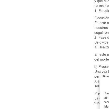
y que el 
La instal
1- Estud
Ejecució
En este a
nuestros 
seguir en
2- Fase d
Se divide
a) Realiz
En este m
del morte
b) Prepar
Una vez t
permitirá
A estos p
solicite.
Pregunta
Par
alm
La energ
tec
funcionam
ide