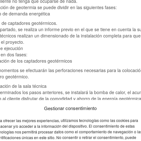
cliente no tenga que ocuparse de nada.
ación de geotermia se puede dividir en las siguientes fases:
io de demanda energética
n de captadores geotérmicos.
partado, se realiza un informe previo en el que se tiene en cuenta la su
técnicos realizan un dimensionado de la instalación completa para qu
 el proyecto.
e ejecución
 en dos fases:
ación de los captadores geotérmicos
omentos se efectuarán las perforaciones necesarias para la colocación
ro geotérmico.
ación de la sala técnica
erminados los pasos anteriores, se instalará la bomba de calor, el ac
n al cliente disfrutar de la comodidad y ahorro de la energía geotérmica
asos habría que añadir otros servicios como es la colocación de suelo r
Gestionar consentimiento
s frecuentes
a ofrecer las mejores experiencias, utilizamos tecnologías como las cookies para
acenar y/o acceder a la información del dispositivo. El consentimiento de estas
ía geotérmica es relativamente novedosa y muchas son las dudas que 
nologías nos permitirá procesar datos como el comportamiento de navegación o la
iento. A continuación os respondemos a algunas de ellas.
ntificaciones únicas en este sitio. No consentir o retirar el consentimiento, puede