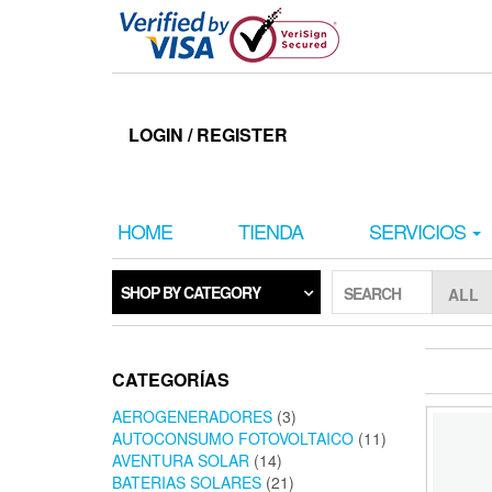
Skip
to
the
content
LOGIN / REGISTER
HOME
TIENDA
SERVICIOS
SHOP BY CATEGORY
SEARCH
CATEGORÍAS
AEROGENERADORES
(3)
AUTOCONSUMO FOTOVOLTAICO
(11)
AVENTURA SOLAR
(14)
BATERIAS SOLARES
(21)