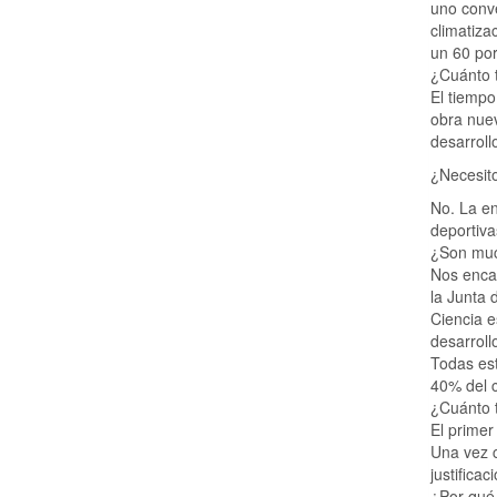
uno conv
climatiza
un 60 por
¿Cuánto 
El tiempo
obra nuev
desarroll
¿Necesito
No. La en
deportiva
¿Son much
Nos encar
la Junta 
Ciencia e
desarroll
Todas es
40% del c
¿Cuánto 
El primer
Una vez c
justifica
¿Por qué 