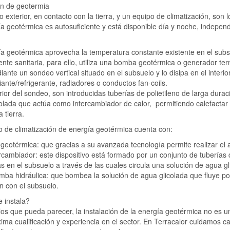
ón de geotermia
to exterior, en contacto con la tierra, y un equipo de climatización, son
a geotérmica es autosuficiente y está disponible día y noche, indepen
a geotérmica aprovecha la temperatura constante existente en el subsu
ente sanitaria, para ello, utiliza una bomba geotérmica o generador t
iante un sondeo vertical situado en el subsuelo y lo disipa en el interio
iante/refrigerante, radiadores o conductos fan-coils.
erior del sondeo, son introducidas tuberías de polietileno de larga durac
olada que actúa como intercambiador de calor, permitiendo calefactar o
a tierra.
 de climatización de energía geotérmica cuenta con:
eotérmica: que gracias a su avanzada tecnología permite realizar el a
rcambiador: este dispositivo está formado por un conjunto de tuberías d
s en el subsuelo a través de las cuales circula una solución de agua gl
ba hidráulica: que bombea la solución de agua glicolada que fluye po
ón con el subsuelo.
 instala?
los que pueda parecer, la instalación de la energía geotérmica no es un
ima cualificación y experiencia en el sector. En Terracalor cuidamos c