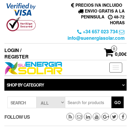
Skip
PRECIOS IVA INCLUIDO
to
ENVIO GRATIS A LA
the
PENINSULA
48-72
content
HORAS
+34 657 023 734
info@suenergiasolar.com
0
LOGIN /
0,00€
REGISTER
Toggle
navigati
SHOP BY CATEGORY
GO
SEARCH
FOLLOW US