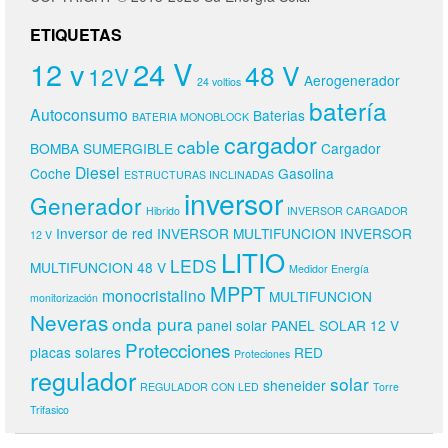
ETIQUETAS
24 V
12 v
48 V
12V
Aerogenerador
24 voltios
batería
Autoconsumo
Baterias
BATERIA MONOBLOCK
cargador
cable
BOMBA SUMERGIBLE
Cargador
Diesel
Coche
Gasolina
ESTRUCTURAS INCLINADAS
inversor
Generador
Hibrido
INVERSOR CARGADOR
Inversor de red
INVERSOR MULTIFUNCION
INVERSOR
12 V
LITIO
LEDS
MULTIFUNCION 48 V
Medidor Energía
MPPT
monocristalino
MULTIFUNCION
monitorización
Neveras
onda pura
panel solar
PANEL SOLAR 12 V
Protecciones
placas solares
RED
Proteciones
regulador
solar
sheneider
REGULADOR CON LED
Torre
Trifasico