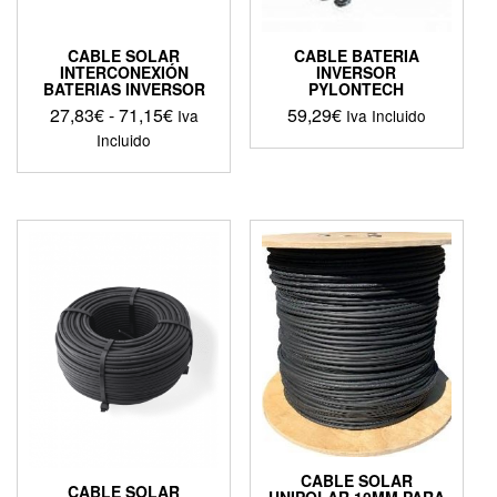
CABLE SOLAR
CABLE BATERIA
INTERCONEXIÓN
INVERSOR
BATERIAS INVERSOR
PYLONTECH
Rango
27,83
€
-
71,15
€
59,29
€
Iva
Iva Incluido
de
Incluido
precios:
Este
desde
producto
27,83€
tiene
hasta
múltiples
71,15€
variantes.
Las
opciones
se
pueden
elegir
en
la
página
de
CABLE SOLAR
producto
CABLE SOLAR
UNIPOLAR 10MM PARA