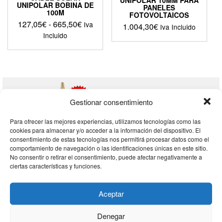
UNIPOLAR BOBINA DE
PANELES
100M
FOTOVOLTAICOS
Rango
127,05
€
-
665,50
€
Iva
1.004,30
€
Iva Incluido
de
Incluido
precios:
Este
desde
producto
127,05€
tiene
hasta
múltiples
665,50€
variantes.
Las
Gestionar consentimiento
opciones
se
Para ofrecer las mejores experiencias, utilizamos tecnologías como las
pueden
cookies para almacenar y/o acceder a la información del dispositivo. El
elegir
consentimiento de estas tecnologías nos permitirá procesar datos como el
en
comportamiento de navegación o las identificaciones únicas en este sitio.
No consentir o retirar el consentimiento, puede afectar negativamente a
la
ciertas características y funciones.
página
DISTRIBUIDOR OFICIAL
de
producto
Aceptar
Denegar