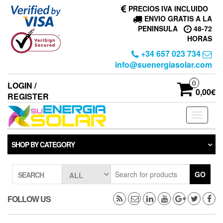
Skip
PRECIOS IVA INCLUIDO
to
ENVIO GRATIS A LA
the
PENINSULA
48-72
content
HORAS
+34 657 023 734
info@suenergiasolar.com
0
LOGIN /
0,00€
REGISTER
Toggle
navigati
SHOP BY CATEGORY
GO
SEARCH
FOLLOW US