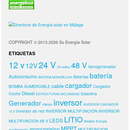
COPYRIGHT © 2013-2026 Su Energía Solar
ETIQUETAS
24 V
12 v
48 V
12V
Aerogenerador
24 voltios
batería
Autoconsumo
Baterias
BATERIA MONOBLOCK
cargador
cable
BOMBA SUMERGIBLE
Cargador
Diesel
Coche
Gasolina
ESTRUCTURAS INCLINADAS
inversor
Generador
Hibrido
INVERSOR CARGADOR
Inversor de red
INVERSOR MULTIFUNCION
INVERSOR
12 V
LITIO
LEDS
MULTIFUNCION 48 V
Medidor Energía
MPPT
monocristalino
MULTIFUNCION
monitorización