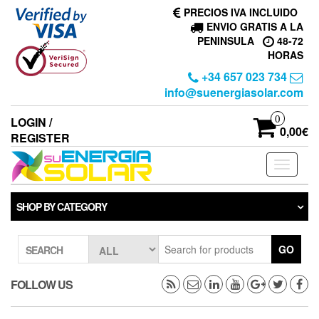
Skip
PRECIOS IVA INCLUIDO
to
ENVIO GRATIS A LA
the
PENINSULA
48-72
content
HORAS
+34 657 023 734
info@suenergiasolar.com
0
LOGIN /
0,00€
REGISTER
Toggle
navigati
SHOP BY CATEGORY
GO
SEARCH
FOLLOW US