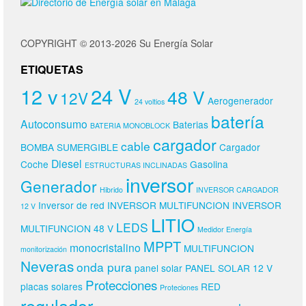
COPYRIGHT © 2013-2026 Su Energía Solar
ETIQUETAS
24 V
12 v
48 V
12V
Aerogenerador
24 voltios
batería
Autoconsumo
Baterias
BATERIA MONOBLOCK
cargador
cable
BOMBA SUMERGIBLE
Cargador
Diesel
Coche
Gasolina
ESTRUCTURAS INCLINADAS
inversor
Generador
Hibrido
INVERSOR CARGADOR
Inversor de red
INVERSOR MULTIFUNCION
INVERSOR
12 V
LITIO
LEDS
MULTIFUNCION 48 V
Medidor Energía
MPPT
monocristalino
MULTIFUNCION
monitorización
Neveras
onda pura
panel solar
PANEL SOLAR 12 V
Protecciones
placas solares
RED
Proteciones
regulador