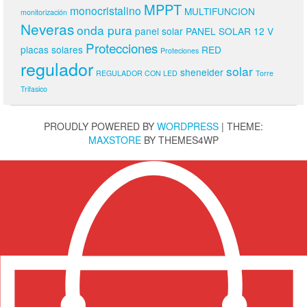
MPPT
monocristalino
MULTIFUNCION
monitorización
Neveras
onda pura
panel solar
PANEL SOLAR 12 V
Protecciones
placas solares
RED
Proteciones
regulador
solar
sheneider
REGULADOR CON LED
Torre
Trifasico
PROUDLY POWERED BY
WORDPRESS
|
THEME:
MAXSTORE
BY THEMES4WP