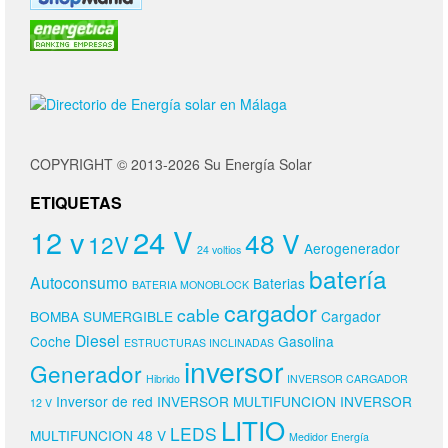
COPYRIGHT © 2013-2026 Su Energía Solar
ETIQUETAS
24 V
12 v
48 V
12V
Aerogenerador
24 voltios
batería
Autoconsumo
Baterias
BATERIA MONOBLOCK
cargador
cable
BOMBA SUMERGIBLE
Cargador
Diesel
Coche
Gasolina
ESTRUCTURAS INCLINADAS
inversor
Generador
Hibrido
INVERSOR CARGADOR
Inversor de red
INVERSOR MULTIFUNCION
INVERSOR
12 V
LITIO
LEDS
MULTIFUNCION 48 V
Medidor Energía