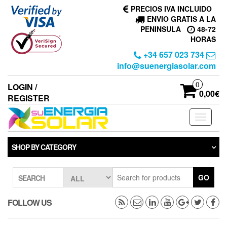
Skip
PRECIOS IVA INCLUIDO
to
ENVIO GRATIS A LA
the
PENINSULA
48-72
content
HORAS
+34 657 023 734
info@suenergiasolar.com
0
LOGIN /
0,00€
REGISTER
Toggle
navigati
SHOP BY CATEGORY
GO
SEARCH
FOLLOW US