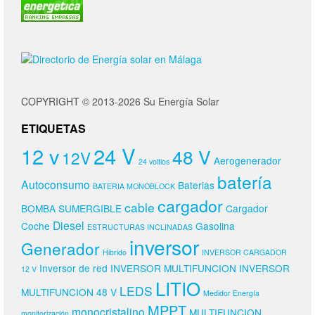
COPYRIGHT © 2013-2026 Su Energía Solar
ETIQUETAS
24 V
12 v
48 V
12V
Aerogenerador
24 voltios
batería
Autoconsumo
Baterias
BATERIA MONOBLOCK
cargador
cable
BOMBA SUMERGIBLE
Cargador
Diesel
Coche
Gasolina
ESTRUCTURAS INCLINADAS
inversor
Generador
Hibrido
INVERSOR CARGADOR
Inversor de red
INVERSOR MULTIFUNCION
INVERSOR
12 V
LITIO
LEDS
MULTIFUNCION 48 V
Medidor Energía
MPPT
monocristalino
MULTIFUNCION
monitorización