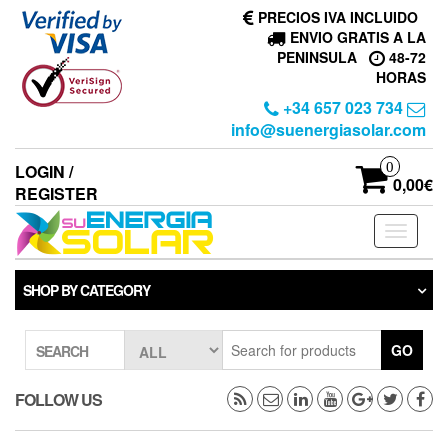
Skip
PRECIOS IVA INCLUIDO
to
ENVIO GRATIS A LA
the
PENINSULA
48-72
content
HORAS
+34 657 023 734
info@suenergiasolar.com
0
LOGIN /
0,00€
REGISTER
Toggle
navigati
SHOP BY CATEGORY
GO
SEARCH
FOLLOW US