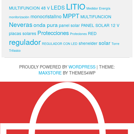
LITIO
LEDS
MULTIFUNCION 48 V
Medidor Energía
MPPT
monocristalino
MULTIFUNCION
monitorización
Neveras
onda pura
panel solar
PANEL SOLAR 12 V
Protecciones
placas solares
RED
Proteciones
regulador
solar
sheneider
REGULADOR CON LED
Torre
Trifasico
PROUDLY POWERED BY
WORDPRESS
|
THEME:
MAXSTORE
BY THEMES4WP