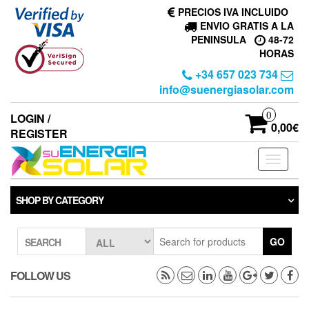
Skip
PRECIOS IVA INCLUIDO
to
ENVIO GRATIS A LA
the
PENINSULA
48-72
content
HORAS
+34 657 023 734
info@suenergiasolar.com
0
LOGIN /
0,00€
REGISTER
Toggle
navigati
SHOP BY CATEGORY
GO
SEARCH
FOLLOW US