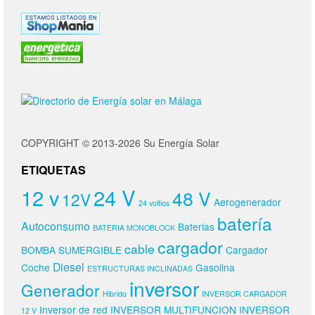
COPYRIGHT © 2013-2026 Su Energía Solar
ETIQUETAS
24 V
12 v
48 V
12V
Aerogenerador
24 voltios
batería
Autoconsumo
Baterias
BATERIA MONOBLOCK
cargador
cable
BOMBA SUMERGIBLE
Cargador
Diesel
Coche
Gasolina
ESTRUCTURAS INCLINADAS
inversor
Generador
Hibrido
INVERSOR CARGADOR
Inversor de red
INVERSOR MULTIFUNCION
INVERSOR
12 V