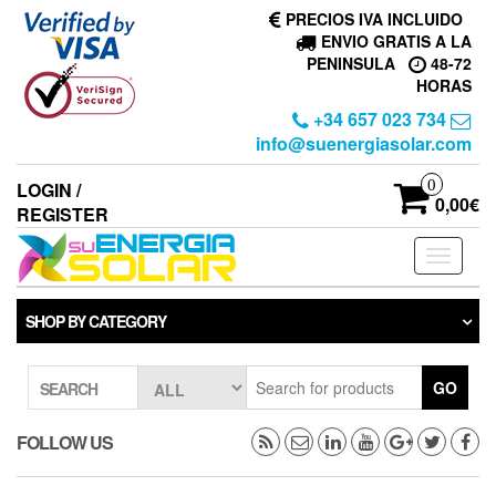
Skip
PRECIOS IVA INCLUIDO
to
ENVIO GRATIS A LA
the
PENINSULA
48-72
content
HORAS
+34 657 023 734
info@suenergiasolar.com
0
LOGIN /
0,00€
REGISTER
Toggle
navigati
SHOP BY CATEGORY
GO
SEARCH
FOLLOW US