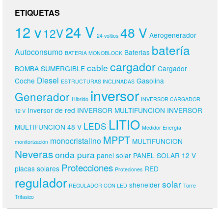
ETIQUETAS
24 V
12 v
48 V
12V
Aerogenerador
24 voltios
batería
Autoconsumo
Baterias
BATERIA MONOBLOCK
cargador
cable
BOMBA SUMERGIBLE
Cargador
Diesel
Coche
Gasolina
ESTRUCTURAS INCLINADAS
inversor
Generador
Hibrido
INVERSOR CARGADOR
Inversor de red
INVERSOR MULTIFUNCION
INVERSOR
12 V
LITIO
LEDS
MULTIFUNCION 48 V
Medidor Energía
MPPT
monocristalino
MULTIFUNCION
monitorización
Neveras
onda pura
panel solar
PANEL SOLAR 12 V
Protecciones
placas solares
RED
Proteciones
regulador
solar
sheneider
REGULADOR CON LED
Torre
Trifasico