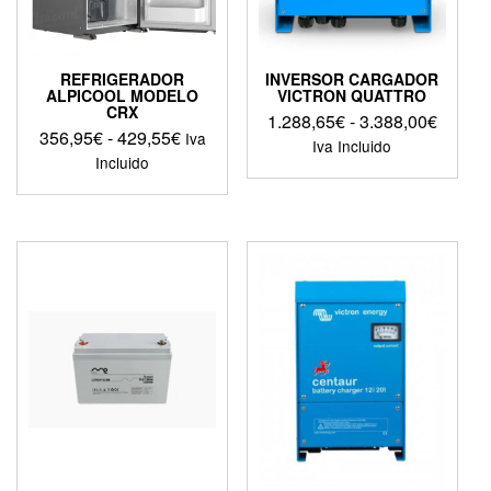
REFRIGERADOR
INVERSOR CARGADOR
ALPICOOL MODELO
VICTRON QUATTRO
CRX
Rango
1.288,65
€
-
3.388,00
€
Rango
356,95
€
-
429,55
€
Iva
de
Iva Incluido
de
Incluido
precios
Este
precios:
desde
Este
producto
desde
producto
1.288,
tiene
356,95€
tiene
hasta
múltiples
hasta
múltiples
3.388,
variantes.
429,55€
variantes.
Las
Las
opciones
opciones
se
se
pueden
pueden
elegir
elegir
en
en
la
la
página
página
de
de
producto