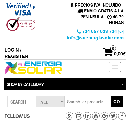
Skip
PRECIOS IVA INCLUIDO
to
ENVIO GRATIS A LA
the
PENINSULA
48-72
content
HORAS
+34 657 023 734
info@suenergiasolar.com
0
LOGIN /
0,00€
REGISTER
Toggle
navigati
SHOP BY CATEGORY
GO
SEARCH
FOLLOW US