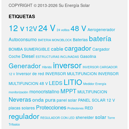
COPYRIGHT © 2013-2026 Su Energía Solar
ETIQUETAS
24 V
12 v
48 V
12V
Aerogenerador
24 voltios
batería
Autoconsumo
Baterias
BATERIA MONOBLOCK
cargador
cable
BOMBA SUMERGIBLE
Cargador
Diesel
Coche
Gasolina
ESTRUCTURAS INCLINADAS
inversor
Generador
Hibrido
INVERSOR CARGADOR
Inversor de red
INVERSOR MULTIFUNCION
INVERSOR
12 V
LITIO
LEDS
MULTIFUNCION 48 V
Medidor Energía
MPPT
monocristalino
MULTIFUNCION
monitorización
Neveras
onda pura
panel solar
PANEL SOLAR 12 V
Protecciones
placas solares
RED
Proteciones
regulador
solar
sheneider
REGULADOR CON LED
Torre
Trifasico