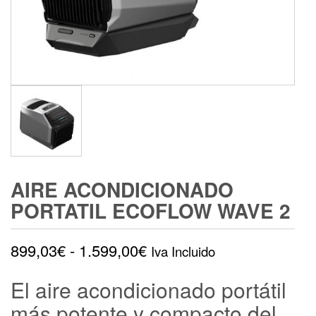
AIRE ACONDICIONADO
PORTATIL ECOFLOW WAVE 2
Rango
899,03
€
-
1.599,00
€
Iva Incluido
de
El aire acondicionado portátil
precios:
más potente y compacto del