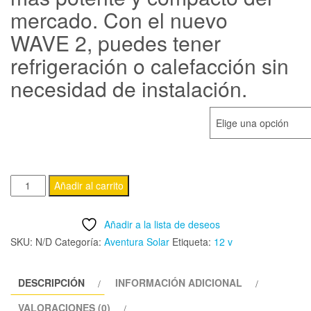
mercado. Con el nuevo
desde
WAVE 2, puedes tener
899,03€
refrigeración o calefacción sin
hasta
necesidad de instalación.
1.599,00€
AIRE ACONDICIONADO PORTATIL ECOFLOW WAVE 2
Aire
Añadir al carrito
Acondicionado
portatil
Añadir a la lista de deseos
ECOFLOW
SKU:
N/D
Categoría:
Aventura Solar
Etiqueta:
12 v
WAVE
2
DESCRIPCIÓN
INFORMACIÓN ADICIONAL
cantidad
VALORACIONES (0)