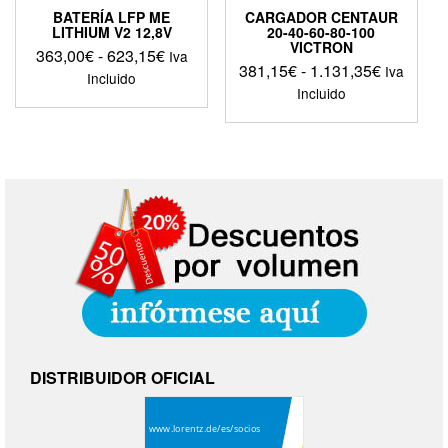
producto
BATERÍA LFP ME
CARGADOR CENTAUR
LITHIUM V2 12,8V
20-40-60-80-100
VICTRON
Rango
363,00
€
-
623,15
€
Iva
Rango
381,15
€
-
1.131,35
€
Iva
de
Incluido
de
Incluido
precios:
Este
precios:
desde
Este
producto
desde
363,00€
producto
tiene
381,15€
tiene
hasta
múltiples
hasta
múltiples
623,15€
variantes.
1.131,35
variantes.
Las
Las
opciones
opciones
se
se
pueden
pueden
elegir
elegir
en
en
la
la
página
página
de
DISTRIBUIDOR OFICIAL
de
producto
producto