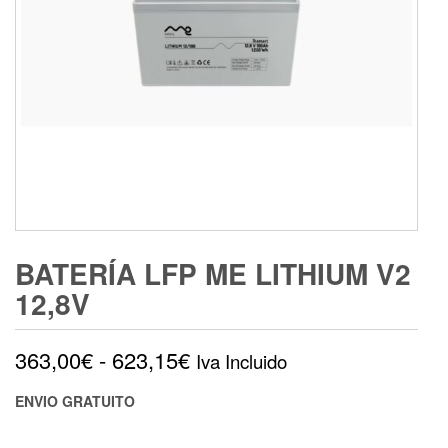
BATERÍA LFP ME LITHIUM V2
12,8V
Rango
363,00
€
-
623,15
€
Iva Incluido
de
ENVIO GRATUITO
precios: