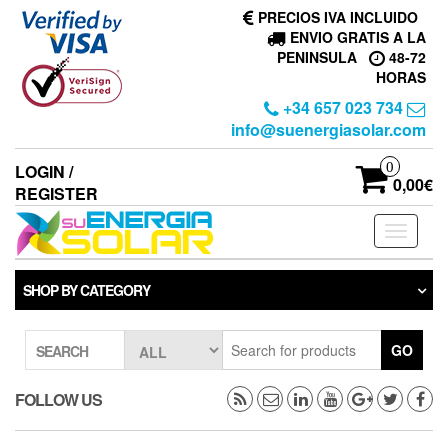
Skip
PRECIOS IVA INCLUIDO
to
ENVIO GRATIS A LA
the
PENINSULA
48-72
content
HORAS
+34 657 023 734
info@suenergiasolar.com
0
LOGIN /
0,00€
REGISTER
Toggle
navigati
SHOP BY CATEGORY
GO
SEARCH
FOLLOW US