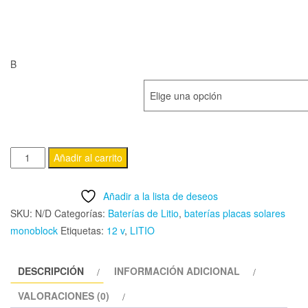
desde
363,00€
B
hasta
BATERÍA LFP ME LITHIUM V2 12,8V
623,15€
Batería
Añadir al carrito
LFP
Me
Añadir a la lista de deseos
Lithium
SKU:
N/D
Categorías:
Baterías de Litio
,
baterías placas solares
V2
monoblock
Etiquetas:
12 v
,
LITIO
12,8v
cantidad
DESCRIPCIÓN
INFORMACIÓN ADICIONAL
VALORACIONES (0)