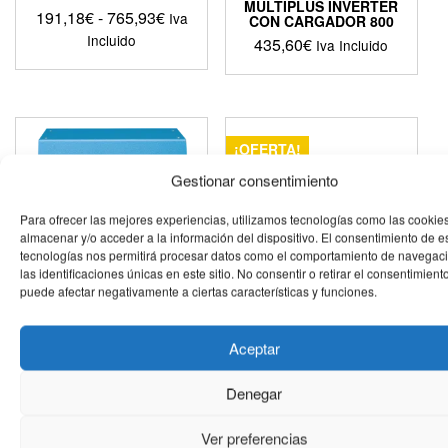
MULTIPLUS INVERTER
Rango
191,18
€
-
765,93
€
Iva
CON CARGADOR 800
de
Incluido
435,60
€
Iva Incluido
precios:
Este
Este
desde
producto
producto
191,18€
tiene
tiene
hasta
múltiples
múltiples
765,93€
variantes.
¡OFERTA!
variantes.
Las
Las
Gestionar consentimiento
opciones
opciones
se
se
Para ofrecer las mejores experiencias, utilizamos tecnologías como las cookie
pueden
pueden
almacenar y/o acceder a la información del dispositivo. El consentimiento de e
elegir
elegir
tecnologías nos permitirá procesar datos como el comportamiento de navegac
en
en
las identificaciones únicas en este sitio. No consentir o retirar el consentimiento
la
puede afectar negativamente a ciertas características y funciones.
la
página
página
de
de
Aceptar
producto
producto
INVERSOR VICTRON
BATERIA SOLAR
MULTIPLUS
SIGMA 12 V
Denegar
Rango
Rango
938,96
€
-
2.057,00
€
127,05
€
-
266,20
€
Iva
Iva
de
de
Incluido
Incluido
Ver preferencias
precios:
precios: