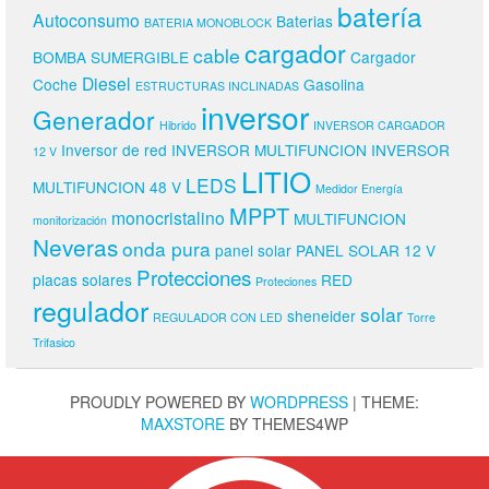
batería
Autoconsumo
Baterias
BATERIA MONOBLOCK
cargador
cable
BOMBA SUMERGIBLE
Cargador
Diesel
Coche
Gasolina
ESTRUCTURAS INCLINADAS
inversor
Generador
Hibrido
INVERSOR CARGADOR
Inversor de red
INVERSOR MULTIFUNCION
INVERSOR
12 V
LITIO
LEDS
MULTIFUNCION 48 V
Medidor Energía
MPPT
monocristalino
MULTIFUNCION
monitorización
Neveras
onda pura
panel solar
PANEL SOLAR 12 V
Protecciones
placas solares
RED
Proteciones
regulador
solar
sheneider
REGULADOR CON LED
Torre
Trifasico
PROUDLY POWERED BY
WORDPRESS
|
THEME:
MAXSTORE
BY THEMES4WP