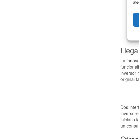
afe
Llega
La innov
funcional
inversor
original f
Dos inter
inversore
inicial o
un consu
Otras