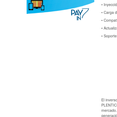
• Inyecci
• Carga 
• Compati
• Actuali
• Soporte
El invers
PLENTICOR
mercado.
generaci