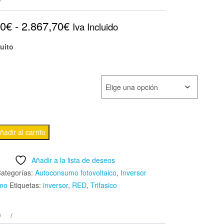
Rango
30
€
-
2.867,70
€
Iva Incluido
de
uito
precios:
desde
OSTAL TRIFASICO PLENTICURE PLUS
1.488,30€
hasta
ñadir al carrito
2.867,70€
Añadir a la lista de deseos
ategorías:
Autoconsumo fotovoltaico
,
Inversor
mo
Etiquetas:
inversor
,
RED
,
Trifasico
)