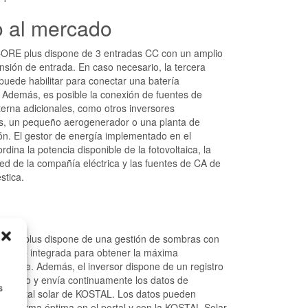
o al mercado
ORE plus dispone de 3 entradas CC con un amplio
nsión de entrada. En caso necesario, la tercera
puede habilitar para conectar una batería
 Además, es posible la conexión de fuentes de
lterna adicionales, como otros inversores
os, un pequeño aerogenerador o una planta de
n. El gestor de energía implementado en el
rdina la potencia disponible de la fotovoltaica, la
 red de la compañía eléctrica y las fuentes de CA de
stica.
ORE plus dispone de una gestión de sombras con
zaje e integrada para obtener la máxima
posible. Además, el inversor dispone de un registro
tegrado y envía continuamente los datos de
s
al portal solar de KOSTAL. Los datos pueden
e de forma óptima en el portal y con la KOSTAL Solar