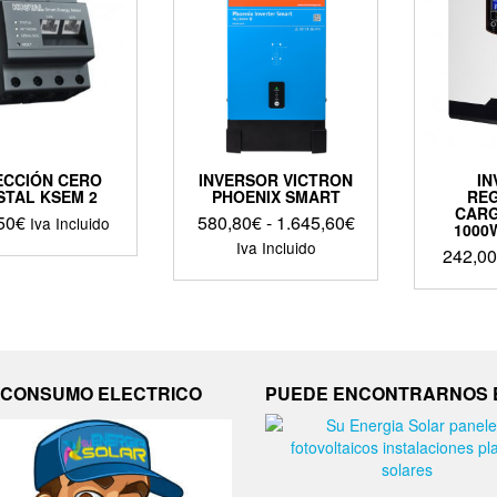
ECCIÓN CERO
INVERSOR VICTRON
IN
STAL KSEM 2
PHOENIX SMART
RE
CARG
Rango
50
€
580,80
€
-
1.645,60
€
Iva Incluido
1000
de
Iva Incluido
242,00
precios:
Este
desde
producto
580,80€
tiene
hasta
múltiples
1.645,60€
variantes.
Las
CONSUMO ELECTRICO
PUEDE ENCONTRARNOS
opciones
se
pueden
elegir