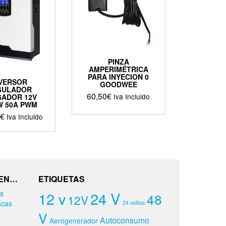
PINZA
AMPERIMÉTRICA
PARA INYECION 0
VERSOR
GOODWEE
GULADOR
60,50
€
Iva Incluido
ADOR 12V
W 50A PWM
€
Iva Incluido
 EN…
ETIQUETAS
24 V
12 v
48
12V
24 voltios
V
Autoconsumo
Aerogenerador