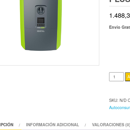
1.488,
Envio Grat
INVERSOR K
Inversor
A
Kostal
Trifasico
Plenticore
SKU:
N/D
C
Plus
Autoconsu
cantidad
IPCIÓN
INFORMACIÓN ADICIONAL
VALORACIONES (0