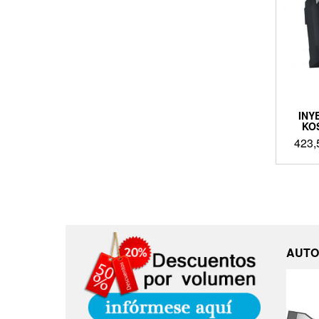
INY
KO
423,
AUTO