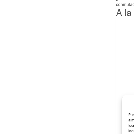
conmutaci
A la
Par
alm
tec
ide