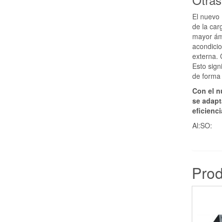
El nuevo
de la car
mayor ámb
acondicio
externa. 
Esto sign
de forma i
Con el n
se adapt
eficienc
Al:SO:
Prod