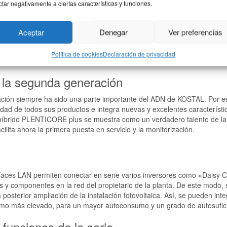
ctar negativamente a ciertas características y funciones.
App. Se pue
solar de KO
Con ello, e
Aceptar
Denegar
Ver preferencias
diversas fu
Política de cookies
Declaración de privacidad
 la segunda generación
ación siempre ha sido una parte importante del ADN de KOSTAL. Por e
idad de todos sus productos e integra nuevas y excelentes característi
 híbrido PLENTICORE plus se muestra como un verdadero talento de l
acilita ahora la primera puesta en servicio y la monitorización.
faces LAN permiten conectar en serie varios inversores como «Daisy Cha
s y componentes en la red del propietario de la planta. De este modo, 
 la posterior ampliación de la instalación fotovoltaica. Así, se pueden 
mo más elevado, para un mayor autoconsumo y un grado de autosufici
 funciones de la serie