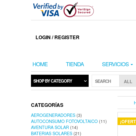
Skip
to
the
content
LOGIN / REGISTER
HOME
TIENDA
SERVICIOS
SHOP BY CATEGORY
SEARCH
CATEGORÍAS
AEROGENERADORES
(3)
AUTOCONSUMO FOTOVOLTAICO
(11)
¡OFERT
AVENTURA SOLAR
(14)
BATERIAS SOLARES
(21)