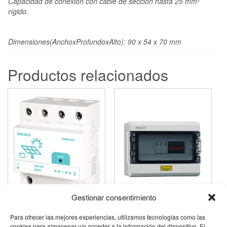
Capacidad de conexión con cable de sección hasta 25 mm²
rígido.
Dimensiones(AnchoxProfundoxAlto): 90 x 54 x 70 mm
Productos relacionados
Gestionar consentimiento
TOSCANO COMBI-MAX
ARMARIO
Para ofrecer las mejores experiencias, utilizamos tecnologías como las
PROTECCIONES
254,10
€
Iva Incluido
cookies para almacenar y/o acceder a la información del dispositivo. El