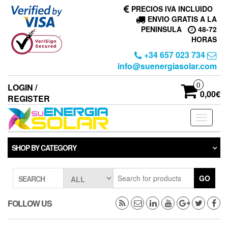
Skip
PRECIOS IVA INCLUIDO
to
ENVIO GRATIS A LA
the
PENINSULA
48-72
content
HORAS
+34 657 023 734
info@suenergiasolar.com
0
LOGIN /
0,00€
REGISTER
Toggle
navigati
SHOP BY CATEGORY
GO
SEARCH
FOLLOW US