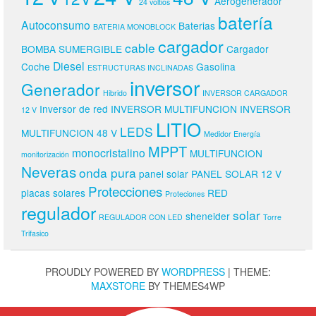
Aerogenerador
24 voltios
batería
Autoconsumo
Baterias
BATERIA MONOBLOCK
cargador
cable
BOMBA SUMERGIBLE
Cargador
Diesel
Coche
Gasolina
ESTRUCTURAS INCLINADAS
inversor
Generador
Hibrido
INVERSOR CARGADOR
Inversor de red
INVERSOR MULTIFUNCION
INVERSOR
12 V
LITIO
LEDS
MULTIFUNCION 48 V
Medidor Energía
MPPT
monocristalino
MULTIFUNCION
monitorización
Neveras
onda pura
panel solar
PANEL SOLAR 12 V
Protecciones
placas solares
RED
Proteciones
regulador
solar
sheneider
REGULADOR CON LED
Torre
Trifasico
PROUDLY POWERED BY
WORDPRESS
|
THEME:
MAXSTORE
BY THEMES4WP