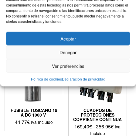
DC+AC
consentimiento de estas tecnologías nos permitirá procesar datos como el
Rango
160,93
€
-
307,34
€
Iva
comportamiento de navegación o las identificaciones únicas en este sitio.
de
Incluido
No consentir o retirar el consentimiento, puede afectar negativamente a
precios:
ciertas características y funciones.
Este
desde
producto
160,93€
tiene
Aceptar
hasta
múltiples
¡OFERTA!
307,34€
variantes.
Denegar
Las
opciones
se
Ver preferencias
pueden
elegir
Política de cookies
Declaración de privacidad
en
la
página
de
producto
FUSIBLE TOSCANO 15
CUADROS DE
A DC 1000 V
PROTECCIONES
CORRIENTE CONTINUA
44,77
€
Iva Incluido
Rango
169,40
€
-
356,95
€
Iva
de
Incluido